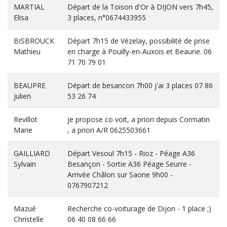
MARTIAL
Départ de la Toison d'Or à DIJON vers 7h45,
Elisa
3 places, n°0674433955
BISBROUCK
Départ 7h15 de Vézelay, possibilité de prise
Mathieu
en charge à Pouilly-en-Auxois et Beaune. 06
71 70 79 01
BEAUPRE
Départ de besancon 7h00 j'ai 3 places 07 86
julien
53 26 74
Revillot
je propose co voit, a priori depuis Cormatin
Marie
, a priori A/R 0625503661
GAILLIARD
Départ Vesoul 7h15 - Rioz - Péage A36
Sylvain
Besançon - Sortie A36 Péage Seurre -
Arrivée Châlon sur Saone 9h00 -
0767907212
Mazué
Recherche co-voiturage de Dijon - 1 place ;)
Christelle
06 40 08 66 66