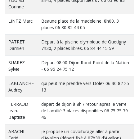
YOUNG
8h45, 4 places disponibles 07 66 03 96 83
Corinne
LINTZ Marc
Beaune place de la madeleine, 8h00, 3
places 06 30 82 44 05
PATRET
Départ à la piscine olympique de Quetigny
Damien
7h30, 2 places libres. 06 84 44 15 59
SUAREZ
Départ 08:00 Dijon Rond-Point de la Nation
Sylvie
- 06 95 24 75 12
LABLANCHE
qui peut me prendre vers Dole? 06 30 82 25
Audrey
13
FERRAUD
depart de dijon à 8h / retour apres le verre
Jean-
de l'amitié 3 places disponibles 06 75 75 79
Baptiste
46
ABACHI
je propose un covoiturage aller à partir
Farid
d’Avallon (départ fixé à 07h30 d'Avallon)