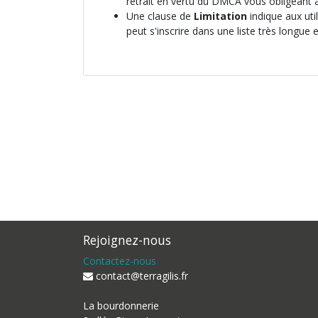
retrait en vertu du DMCA vous obligeant à
Une clause de
Limitation
indique aux uti
peut s'inscrire dans une liste très longu
Rejoignez-nous
Contactez-nous
contact@terragilis.fr
La bourdonnerie